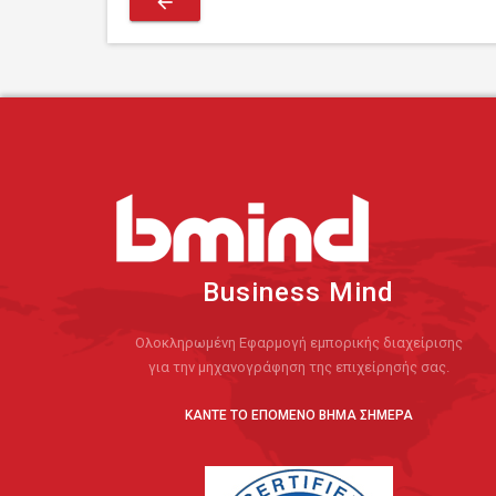
arrow_back
Business Mind
Ολοκληρωμένη Εφαρμογή εμπορικής διαχείρισης
για την μηχανογράφηση της επιχείρησής σας.
ΚΑΝΤΕ ΤΟ ΕΠΟΜΕΝΟ ΒΗΜΑ ΣΗΜΕΡΑ