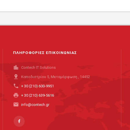
ΠΛΗΡΟΦΟΡΙΕΣ ΕΠΙΚΟΙΝΩΝΙΑΣ
location_city
Contech IT Solutions
pin_drop
Καποδιστρίου 5, Μεταμόρφωση , 14452
phone
+ 30 (210) 600-9951
print
+ 30 (210) 639-5616
email
info@contech.gr