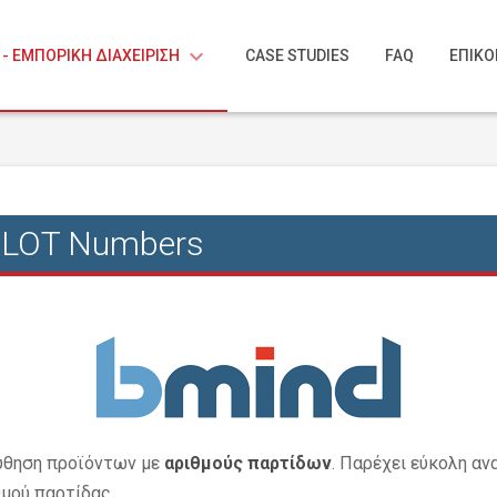
keyboard_arrow_down
 - ΕΜΠΟΡΙΚΗ ΔΙΑΧΕΙΡΙΣΗ
CASE STUDIES
FAQ
ΕΠΙΚΟ
- LOT Numbers
ύθηση προϊόντων με
αριθμούς παρτίδων
. Παρέχει εύκολη α
θμού παρτίδας.