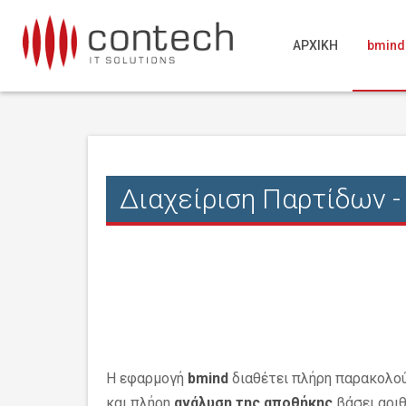
ΑΡΧΙΚΗ
bmind
Διαχείριση Παρτίδων 
Η εφαρμογή
bmind
διαθέτει πλήρη παρακολο
και πλήρη
ανάλυση της αποθήκης
βάσει αρι