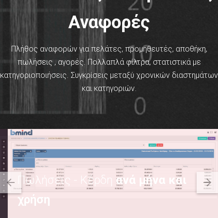
Αναφορές
Πλήθος αναφορών για πελάτες, προμηθευτές, αποθήκη,
πωλήσεις , αγορές. Πολλαπλά φίλτρα, στατιστικά με
κατηγοριοποιήσεις. Συγκρίσεις μεταξύ χρονικών διαστημάτων
και κατηγοριών.
Πωλήσεις - Κέρδη
ανά μήνα και
arrow_back
arrow_forward
χρήση