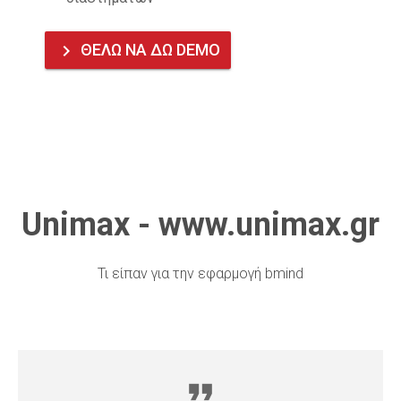
ΘΕΛΩ ΝΑ ΔΩ DEMO
keyboard_arrow_right
Unimax - www.unimax.gr
Τι είπαν για την εφαρμογή bmind
format_quote