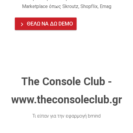
Marketplace όπως Skroutz, Shopflix, Emag
ΘΕΛΩ ΝΑ ΔΩ DEMO
keyboard_arrow_right
The Console Club -
www.theconsoleclub.gr
Τι είπαν για την εφαρμογή bmind