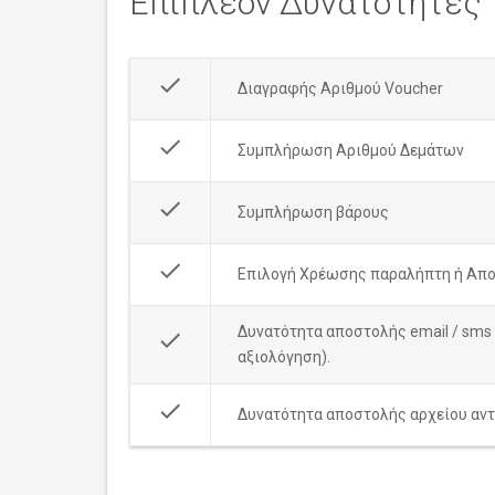
Επιπλέον Δυνατότητες
done
Διαγραφής Αριθμού Voucher
done
Συμπλήρωση Αριθμού Δεμάτων
done
Συμπλήρωση βάρους
done
Επιλογή Χρέωσης παραλήπτη ή Απ
Δυνατότητα αποστολής email / sms 
done
αξιολόγηση).
done
Δυνατότητα αποστολής αρχείου αντ