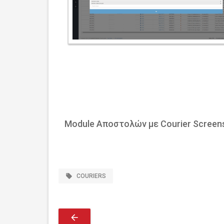
Module Αποστολών με Courier Screen
local_offer
COURIERS
arrow_back