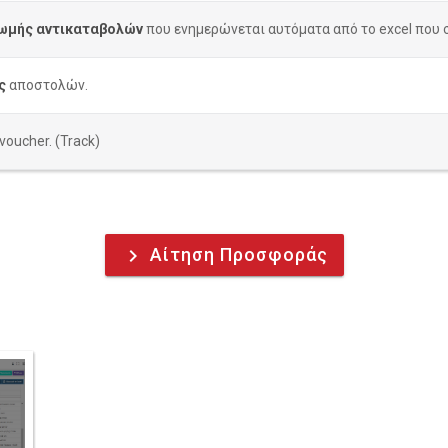
ωμής αντικαταβολών
που ενημερώνεται αυτόματα από το excel που
ς
αποστολών.
oucher. (Track)
Αίτηση Προσφοράς
keyboard_arrow_right