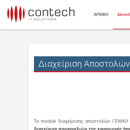
ΑΡΧΙΚΗ
bmind
Διαχείριση Αποστολώ
Το module διαχείρισης αποστολών ΓΕΝΙΚ
διαχείριση παραγγελιών της εφαρμογής bm