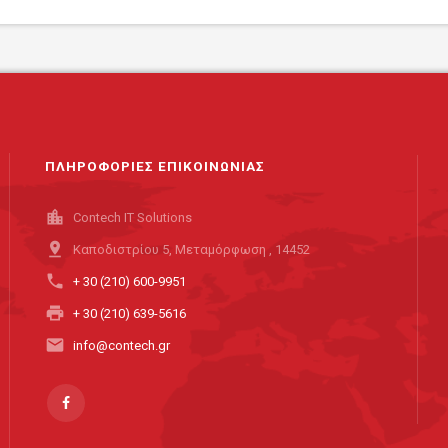
ΠΛΗΡΟΦΟΡΙΕΣ ΕΠΙΚΟΙΝΩΝΙΑΣ
location_city
Contech IT Solutions
pin_drop
Καποδιστρίου 5, Μεταμόρφωση , 14452
phone
+ 30 (210) 600-9951
print
+ 30 (210) 639-5616
email
info@contech.gr