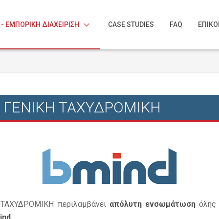
keyboard_arrow_down
 - ΕΜΠΟΡΙΚΗ ΔΙΑΧΕΙΡΙΣΗ
CASE STUDIES
FAQ
ΕΠΙΚΟ
ν ΓΕΝΙΚΗ ΤΑΧΥΔΡΟΜΙΚΗ
Η ΤΑΧΥΔΡΟΜΙΚΗ περιλαμβάνει
απόλυτη ενσωμάτωση
όλης 
ind.