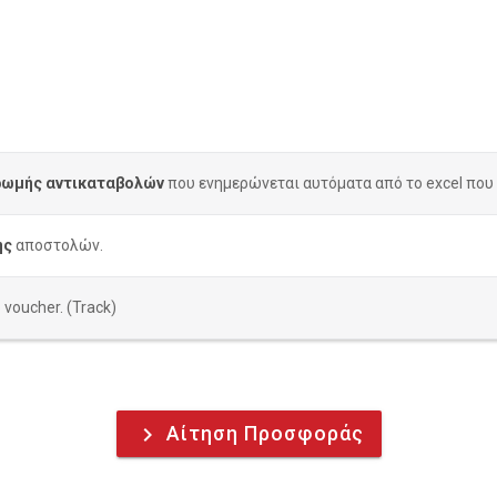
ρωμής αντικαταβολών
που ενημερώνεται αυτόματα από το excel που σ
ης
αποστολών.
voucher. (Track)
Αίτηση Προσφοράς
keyboard_arrow_right