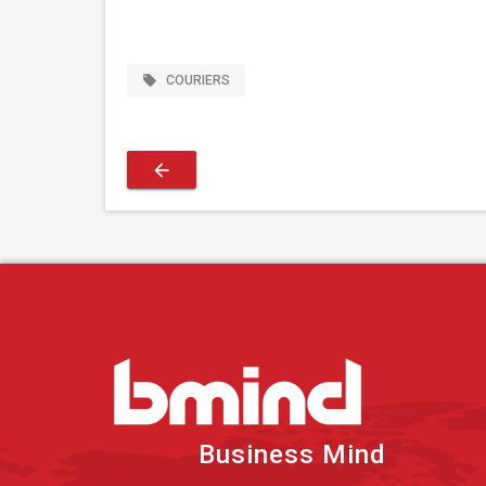
local_offer
COURIERS
arrow_back
Business Mind