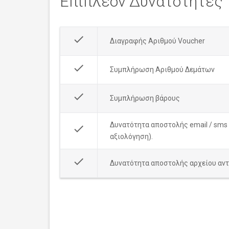
Επιπλέον Δυνατότητες
done
Διαγραφής Αριθμού Voucher
done
Συμπλήρωση Αριθμού Δεμάτων
done
Συμπλήρωση βάρους
Δυνατότητα αποστολής email / sms 
done
αξιολόγηση).
done
Δυνατότητα αποστολής αρχείου αντ