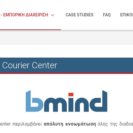
keyboard_arrow_down
 - ΕΜΠΟΡΙΚΗ ΔΙΑΧΕΙΡΙΣΗ
CASE STUDIES
FAQ
ΕΠΙΚΟ
Courier Center
Center περιλαμβάνει
απόλυτη ενσωμάτωση
όλης της διαδια