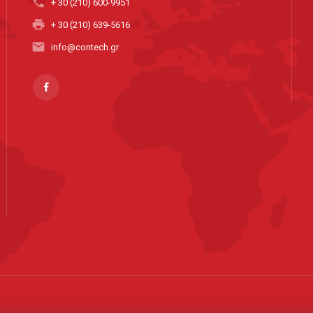
phone
+ 30 (210) 600-9951
print
+ 30 (210) 639-5616
email
info@contech.gr