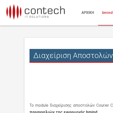
ΑΡΧΙΚΗ
bmind
Διαχείριση Αποστολών 
Το module διαχείρισης αποστολών Courier 
παραγγελιών της εφαρμογής bmind.