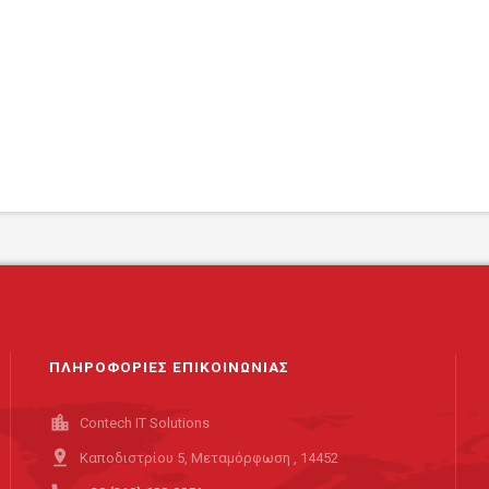
ΠΛΗΡΟΦΟΡΙΕΣ ΕΠΙΚΟΙΝΩΝΙΑΣ
location_city
Contech IT Solutions
pin_drop
Καποδιστρίου 5, Μεταμόρφωση , 14452