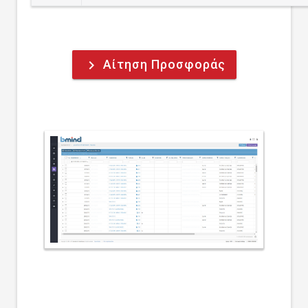
Αίτηση Προσφοράς
keyboard_arrow_right