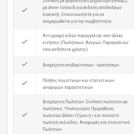
Σύνδεση με φορολογικό μηχανισμό ΕΑΦΔΣΣ
με driver τύπου Β για έκδοση αποδείξεων
done
λιανικής. Επικοινωνήστε για να
ενημερωθείτε για την συμβατότητα.
Αντιγραφή ειδών παραγγελίας από άλλες
done
κινήσεις (Πωλήσεων, Αγορών, Παραγγελιών
οποιασδήποτε χρήσης)
done
Διαχείριση επιβαρύνσεων - κρατήσεων.
Πλήθος λογιστικών και στατιστικών
done
αναφορών παραστατικών.
Διαχείριση Πωλητών. Σύνδεση πωλητών με
πωλήσεις. Υπολογισμός Προμήθειας
done
πωλητών βάσει τζίρου ή / και ποσοστό
πωλητή ανά είδος. Αναφορές και στατιστικά
Πωλητών.