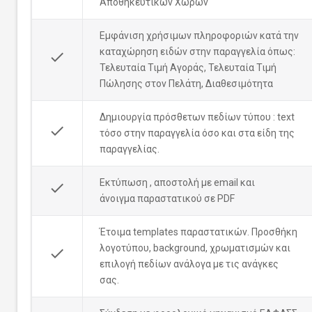
Αποθηκευτικών Χώρων
Εμφάνιση χρήσιμων πληροφοριών κατά την
καταχώρηση ειδών στην παραγγελία όπως:
done
Τελευταία Τιμή Αγοράς, Τελευταία Τιμή
Πώλησης στον Πελάτη, Διαθεσιμότητα
Δημιουργία πρόσθετων πεδίων τύπου : text
done
τόσο στην παραγγελία όσο και στα είδη της
παραγγελίας.
Εκτύπωση , αποστολή με email και
done
άνοιγμα παραστατικού σε PDF
Έτοιμα templates παραστατικών. Προσθήκη
λογοτύπου, background, χρωματισμών και
done
επιλογή πεδίων ανάλογα με τις ανάγκες
σας.