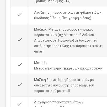
Τρόπος Πληρωμής κτλ) .
Αναζήτηση παραστατικών με φίλτρα ειδών .
done
(Κωδικός Είδους, Περιγραφή είδους) .
Μαζικός Μετασχηματισμός εκκρεμών
παραστατικών (πχ Μετατροπή Δελτίου
done
Αποστολής σε Τιμολόγιο) με δυνατότητα
αυτόματης αποστολής του παραστατικού με
email
Μερικός
done
Μετασχηματισμός εκκρεμών παραστατικών.
Μαζική Επανέκδοση Παραστατικών με
done
δυνατότητα αυτόματης αποστολής του
παραστατικού με email.
Διαχείριση Υποκαταστημάτων /
done