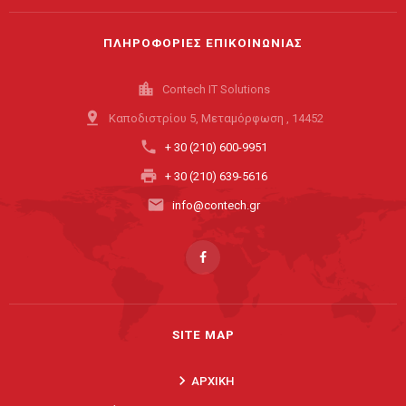
ΠΛΗΡΟΦΟΡΙΕΣ ΕΠΙΚΟΙΝΩΝΙΑΣ
location_city
Contech IT Solutions
pin_drop
Καποδιστρίου 5, Μεταμόρφωση , 14452
phone
+ 30 (210) 600-9951
print
+ 30 (210) 639-5616
email
info@contech.gr
SITE MAP
keyboard_arrow_right
ΑΡΧΙΚΗ