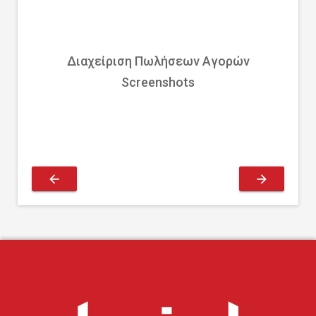
Διαχείριση Πωλήσεων Αγορών
Screenshots
arrow_back
arrow_forward