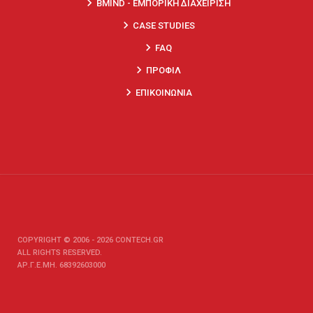
keyboard_arrow_right
BMIND - ΕΜΠΟΡΙΚΗ ΔΙΑΧΕΙΡΙΣΗ
keyboard_arrow_right
CASE STUDIES
keyboard_arrow_right
FAQ
keyboard_arrow_right
ΠΡΟΦΙΛ
keyboard_arrow_right
ΕΠΙΚΟΙΝΩΝΙΑ
COPYRIGHT © 2006 - 2026 CONTECH.GR
ALL RIGHTS RESERVED.
ΑΡ.Γ.Ε.ΜΗ. 68392603000