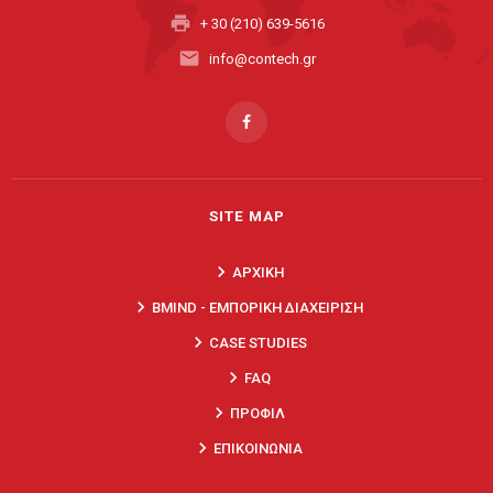
print
+ 30 (210) 639-5616
email
info@contech.gr
SITE MAP
keyboard_arrow_right
ΑΡΧΙΚΗ
keyboard_arrow_right
BMIND - ΕΜΠΟΡΙΚΗ ΔΙΑΧΕΙΡΙΣΗ
keyboard_arrow_right
CASE STUDIES
keyboard_arrow_right
FAQ
keyboard_arrow_right
ΠΡΟΦΙΛ
keyboard_arrow_right
ΕΠΙΚΟΙΝΩΝΙΑ