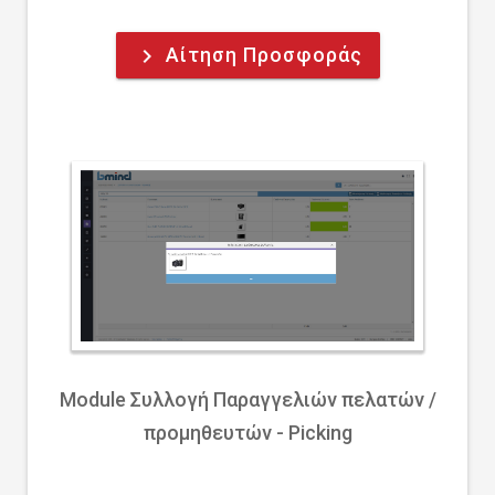
Αίτηση Προσφοράς
keyboard_arrow_right
Module Συλλογή Παραγγελιών πελατών /
προμηθευτών - Picking