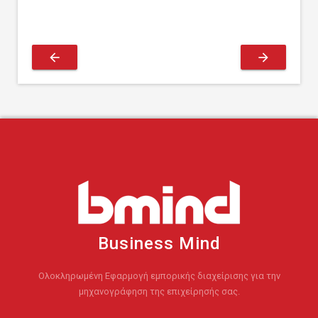
arrow_back
arrow_forward
Business Mind
Ολοκληρωμένη Εφαρμογή εμπορικής διαχείρισης για την
μηχανογράφηση της επιχείρησής σας.