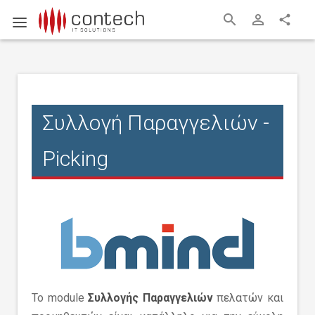
search
person_outline
share
Συλλογή Παραγγελιών -
Picking
Το module
Συλλογής Παραγγελιών
πελατών και