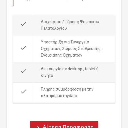
Διαχείριση / Τήρηση Ψηφιακού
done
Πελατολογίου
Υποστήριξη για Συνεργεία
done
Οχημάτων, Χώρους Στάθμευσης,
Ενοικίασης Οχημάτων
Λειτουργία σε desktop , tablet ή
done
κινητό
Πλήρης συμμόρφωση με την
done
πλατφόρμα mydata
Αίτηση Προσφοράς
keyboard_arrow_right