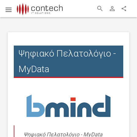
search
person_outline
share
Ψηφιακό Πελατολόγιο -
MyData
Ψηφιακό Πελατολόγιο - MyData