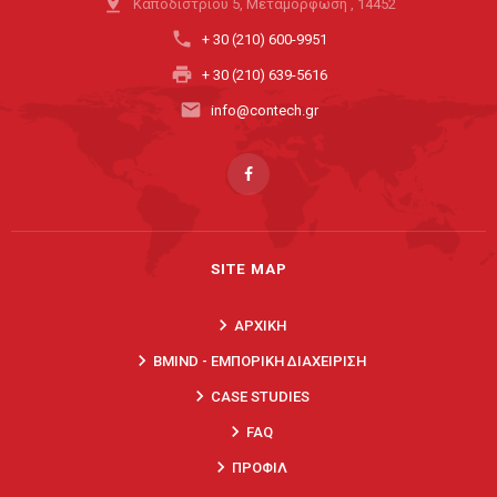
pin_drop
Καποδιστρίου 5, Μεταμόρφωση , 14452
phone
+ 30 (210) 600-9951
print
+ 30 (210) 639-5616
email
info@contech.gr
SITE MAP
keyboard_arrow_right
ΑΡΧΙΚΗ
keyboard_arrow_right
BMIND - ΕΜΠΟΡΙΚΗ ΔΙΑΧΕΙΡΙΣΗ
keyboard_arrow_right
CASE STUDIES
keyboard_arrow_right
FAQ
keyboard_arrow_right
ΠΡΟΦΙΛ