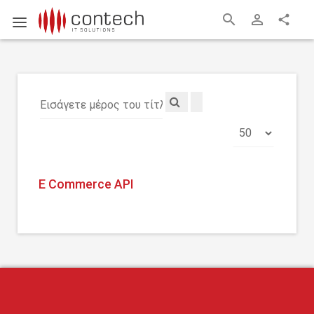
search
person_outline
share
Εισάγετε
μέρος
Εμφάνιση
του
#
τίτλου.
E Commerce API