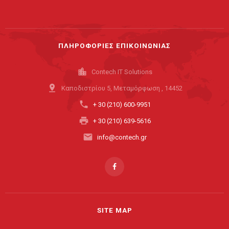
ΠΛΗΡΟΦΟΡΙΕΣ ΕΠΙΚΟΙΝΩΝΙΑΣ
location_city
Contech IT Solutions
pin_drop
Καποδιστρίου 5, Μεταμόρφωση , 14452
phone
+ 30 (210) 600-9951
print
+ 30 (210) 639-5616
email
info@contech.gr
SITE MAP